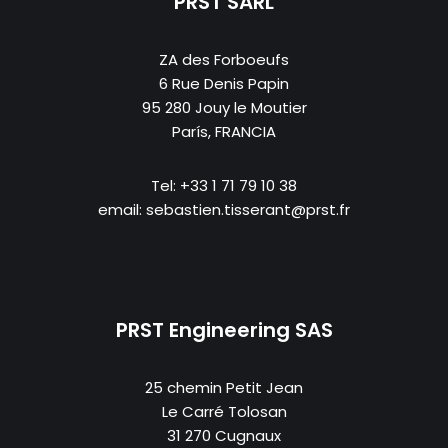
PRST SARL
ZA des Forboeufs
6 Rue Denis Papin
95 280 Jouy le Moutier
París, FRANCIA
Tel: +33 1 71 79 10 38
email: sebastien.tisserant@prst.fr
PRST Engineering SAS
25 chemin Petit Jean
Le Carré Tolosan
31 270 Cugnaux