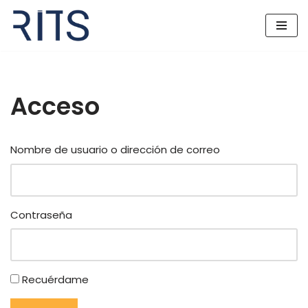
Saltar
al
contenido
Acceso
Nombre de usuario o dirección de correo
Contraseña
Recuérdame