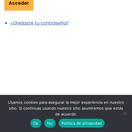
Acceder
¿Olvidaste tu contraseña?
Usamos cookies para asegurar la mejor experiencia en nuestro
sitio. Si continuas usando nuestro sitio asumiremos que estás
de acuerdo.
Español
Ok
No
Politica de privacidad
Copyright 2020 Robotics and IT Solutions S.A de C.V.